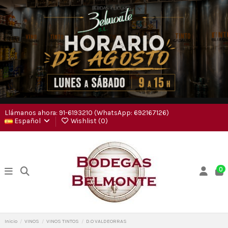
Llámanos ahora: 91-6193210 (WhatsApp: 692167126)
Español
Wishlist (
0
)
0
Inicio
VINOS
VINOS TINTOS
D.O VALDEORRAS