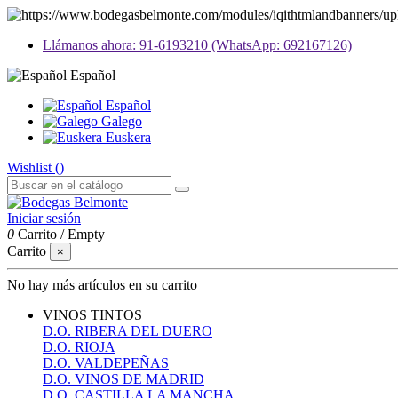
Llámanos ahora: 91-6193210 (WhatsApp: 692167126)
Español
Español
Galego
Euskera
Wishlist (
)
Iniciar sesión
0
Carrito
/
Empty
Carrito
×
No hay más artículos en su carrito
VINOS TINTOS
D.O. RIBERA DEL DUERO
D.O. RIOJA
D.O. VALDEPEÑAS
D.O. VINOS DE MADRID
D.O. CASTILLA LA MANCHA