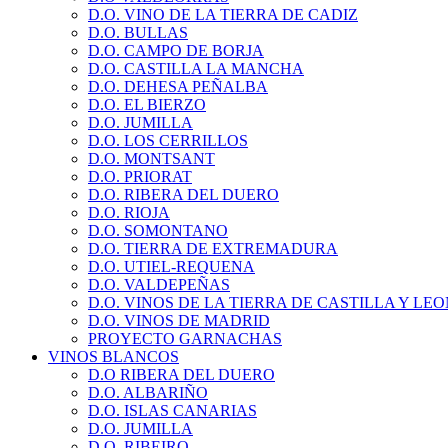
D.O. VINO DE LA TIERRA DE CADIZ
D.O. BULLAS
D.O. CAMPO DE BORJA
D.O. CASTILLA LA MANCHA
D.O. DEHESA PEÑALBA
D.O. EL BIERZO
D.O. JUMILLA
D.O. LOS CERRILLOS
D.O. MONTSANT
D.O. PRIORAT
D.O. RIBERA DEL DUERO
D.O. RIOJA
D.O. SOMONTANO
D.O. TIERRA DE EXTREMADURA
D.O. UTIEL-REQUENA
D.O. VALDEPEÑAS
D.O. VINOS DE LA TIERRA DE CASTILLA Y LE
D.O. VINOS DE MADRID
PROYECTO GARNACHAS
VINOS BLANCOS
D.O RIBERA DEL DUERO
D.O. ALBARIÑO
D.O. ISLAS CANARIAS
D.O. JUMILLA
D.O. RIBEIRO