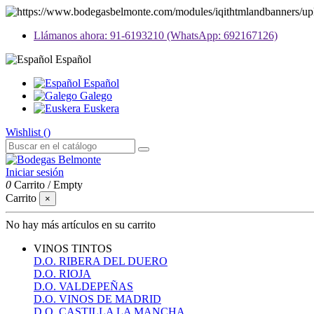
Llámanos ahora: 91-6193210 (WhatsApp: 692167126)
Español
Español
Galego
Euskera
Wishlist (
)
Iniciar sesión
0
Carrito
/
Empty
Carrito
×
No hay más artículos en su carrito
VINOS TINTOS
D.O. RIBERA DEL DUERO
D.O. RIOJA
D.O. VALDEPEÑAS
D.O. VINOS DE MADRID
D.O. CASTILLA LA MANCHA