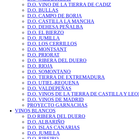
D.O. VINO DE LA TIERRA DE CADIZ
D.O. BULLAS
D.O. CAMPO DE BORJA
D.O. CASTILLA LA MANCHA
D.O. DEHESA PEÑALBA
D.O. EL BIERZO
D.O. JUMILLA
D.O. LOS CERRILLOS
D.O. MONTSANT
D.O. PRIORAT
D.O. RIBERA DEL DUERO
D.O. RIOJA
D.O. SOMONTANO
D.O. TIERRA DE EXTREMADURA
D.O. UTIEL-REQUENA
D.O. VALDEPEÑAS
D.O. VINOS DE LA TIERRA DE CASTILLA Y LE
D.O. VINOS DE MADRID
PROYECTO GARNACHAS
VINOS BLANCOS
D.O RIBERA DEL DUERO
D.O. ALBARIÑO
D.O. ISLAS CANARIAS
D.O. JUMILLA
D.O. RIBEIRO